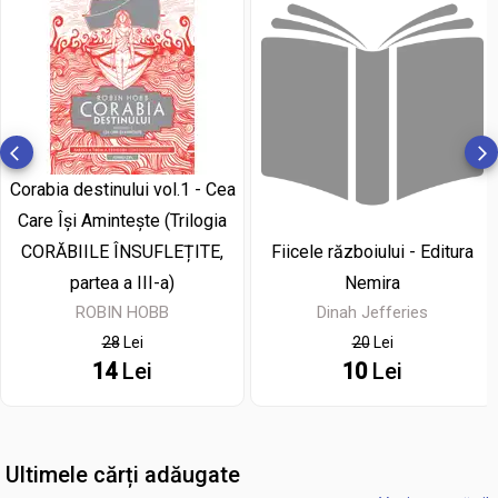
Corabia destinului vol.1 - Cea
Care Își Amintește (Trilogia
Fiicele războiului - Editura
CORĂBIILE ÎNSUFLEȚITE,
Nemira
partea a III-a)
Dinah Jefferies
ROBIN HOBB
20
Lei
28
Lei
10
Lei
14
Lei
Ultimele cărți adăugate